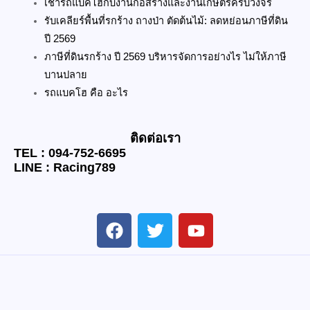
เช่ารถแบคโฮกับงานก่อสร้างและงานเกษตรครบวงจร
รับเคลียร์พื้นที่รกร้าง ถางป่า ตัดต้นไม้: ลดหย่อนภาษีที่ดิน
ปี 2569
ภาษีที่ดินรกร้าง ปี 2569 บริหารจัดการอย่างไร ไม่ให้ภาษี
บานปลาย
รถแบคโฮ คือ อะไร
ติดต่อเรา
TEL : 094-752-6695
LINE : Racing789
F
T
Y
a
w
o
c
i
u
e
t
t
b
t
u
o
e
b