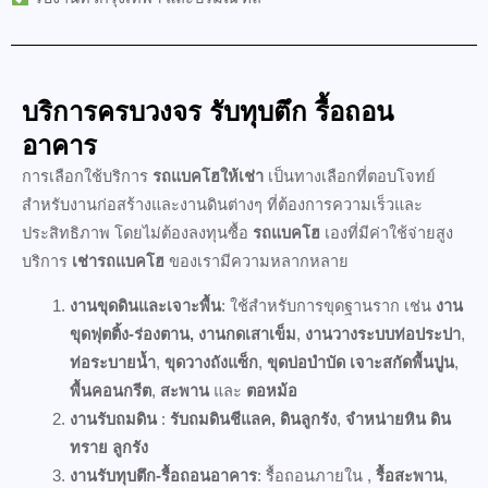
บริการครบวงจร รับทุบตึก รื้อถอน
อาคาร
การเลือกใช้บริการ
รถแบคโฮให้เช่า
เป็นทางเลือกที่ตอบโจทย์
สำหรับงานก่อสร้างและงานดินต่างๆ ที่ต้องการความเร็วและ
ประสิทธิภาพ โดยไม่ต้องลงทุนซื้อ
รถแบคโฮ
เองที่มีค่าใช้จ่ายสูง
บริการ
เช่ารถแบคโฮ
ของเรามีความหลากหลาย
งานขุดดินและเจาะพื้น
: ใช้สำหรับการขุดฐานราก เช่น
งาน
ขุดฟุตติ้ง-ร่องตาน, งานกดเสาเข็ม
,
งานวางระบบท่อประปา
,
ท่อระบายน้ำ
,
ขุดวางถังแซ็ก
,
ขุดบ่อบำบัด
เจาะสกัดพื้นปูน
,
พื้นคอนกรีต
,
สะพาน
และ
ตอหม้อ
งานรับถมดิน
:
รับถมดินชีแลค, ดินลูกรัง
,
จำหน่ายหิน ดิน
ทราย ลูกรัง
งานรับทุบตึก-รื้อถอนอาคาร
: รื้อถอนภายใน ,
รื้อสะพาน
,