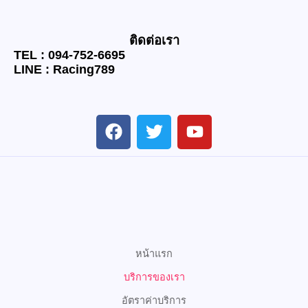
ติดต่อเรา
TEL : 094-752-6695
LINE : Racing789
F
T
Y
a
w
o
c
i
u
e
t
t
b
t
u
o
e
b
o
r
e
k
หน้าแรก
บริการของเรา
อัตราค่าบริการ