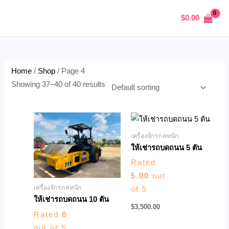
Skip
M
1
3
9
M
MAIN
$
0.00
to
i
2
1
p
a
MENU
content
n
p
p
r
x
p
r
r
o
p
r
o
o
d
r
Home
/
Shop
/ Page 4
U
i
d
d
u
i
Showing 37–40 of 40 results
c
u
u
c
c
GLE
e
c
c
t
e
t
t
s
เครื่องจักรกลหนัก
s
s
ให้เช่ารถบดถนน 5 ตัน
Rated
5.00
out
เครื่องจักรกลหนัก
of 5
ให้เช่ารถบดถนน 10 ตัน
$
3,500.00
Rated
0
out of 5