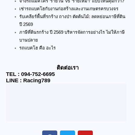
จ้างรถแม็คโคร ‘รายวัน’ vs ‘รายเหมา’ แบบไหนคุ้มกว่า?
เช่ารถแบคโฮกับงานก่อสร้างและงานเกษตรครบวงจร
รับเคลียร์พื้นที่รกร้าง ถางป่า ตัดต้นไม้: ลดหย่อนภาษีที่ดิน
ปี 2569
ภาษีที่ดินรกร้าง ปี 2569 บริหารจัดการอย่างไร ไม่ให้ภาษี
บานปลาย
รถแบคโฮ คือ อะไร
ติดต่อเรา
TEL : 094-752-6695
LINE : Racing789
F
T
Y