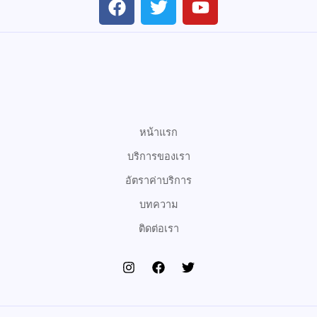
a
w
o
c
i
u
e
t
t
b
t
u
o
e
b
o
r
e
k
หน้าแรก
บริการของเรา
อัตราค่าบริการ
บทความ
ติดต่อเรา