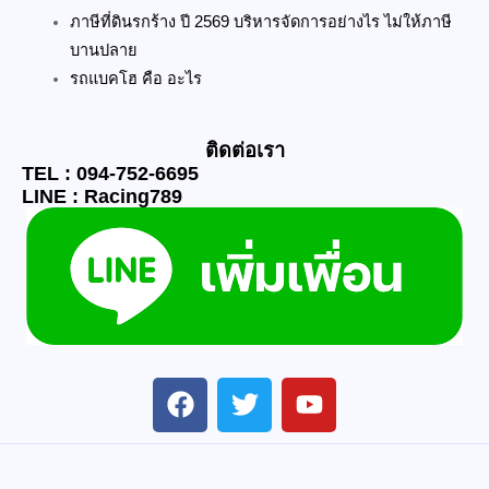
ภาษีที่ดินรกร้าง ปี 2569 บริหารจัดการอย่างไร ไม่ให้ภาษี
บานปลาย
รถแบคโฮ คือ อะไร
ติดต่อเรา
TEL : 094-752-6695
LINE : Racing789
F
T
Y
a
w
o
c
i
u
e
t
t