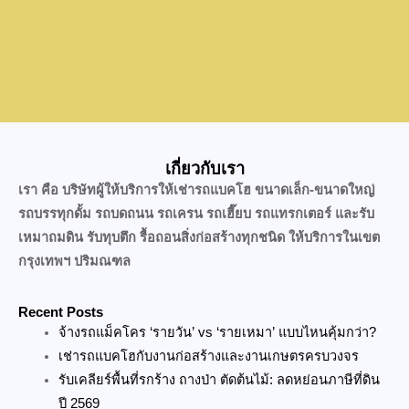
เกี่ยวกับเรา
เรา คือ บริษัทผู้ให้บริการให้เช่ารถแบคโฮ ขนาดเล็ก-ขนาดใหญ่
รถบรรทุกดั้ม รถบดถนน รถเครน รถเฮี๊ยบ รถแทรกเตอร์ และรับ
เหมาถมดิน รับทุบตึก รื้อถอนสิ่งก่อสร้างทุกชนิด ให้บริการในเขต
กรุงเทพฯ ปริมณฑล
Recent Posts
จ้างรถแม็คโคร ‘รายวัน’ vs ‘รายเหมา’ แบบไหนคุ้มกว่า?
เช่ารถแบคโฮกับงานก่อสร้างและงานเกษตรครบวงจร
รับเคลียร์พื้นที่รกร้าง ถางป่า ตัดต้นไม้: ลดหย่อนภาษีที่ดิน
ปี 2569