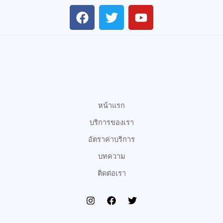
F
T
Y
a
w
o
c
i
u
e
t
t
b
t
u
o
e
b
o
r
e
k
หน้าแรก
บริการของเรา
อัตราค่าบริการ
บทความ
ติดต่อเรา