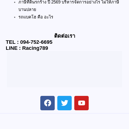
ภาษีที่ดินรกร้าง ปี 2569 บริหารจัดการอย่างไร ไม่ให้ภาษี
บานปลาย
รถแบคโฮ คือ อะไร
ติดต่อเรา
TEL : 094-752-6695
LINE : Racing789
F
T
Y
a
w
o
c
i
u
e
t
t
b
t
u