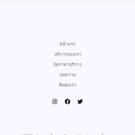
c
i
u
e
t
t
b
t
u
o
e
b
o
r
e
k
หน้าแรก
บริการของเรา
อัตราค่าบริการ
บทความ
ติดต่อเรา