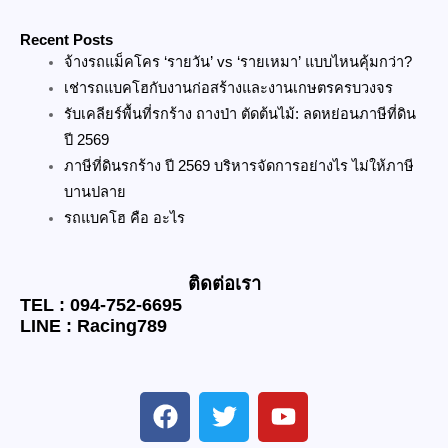
Recent Posts
จ้างรถแม็คโคร ‘รายวัน’ vs ‘รายเหมา’ แบบไหนคุ้มกว่า?
เช่ารถแบคโฮกับงานก่อสร้างและงานเกษตรครบวงจร
รับเคลียร์พื้นที่รกร้าง ถางป่า ตัดต้นไม้: ลดหย่อนภาษีที่ดิน
ปี 2569
ภาษีที่ดินรกร้าง ปี 2569 บริหารจัดการอย่างไร ไม่ให้ภาษี
บานปลาย
รถแบคโฮ คือ อะไร
ติดต่อเรา
TEL : 094-752-6695
LINE : Racing789
F
T
Y
a
w
o