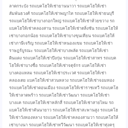
ลาดกระบัง รถแบคโฮให้เช่ายานนาวา รถแบคโฮให้เช่า
สัมพันธวงศ์ รถแบคโฮให้เช่าพญาไท รถแบคโฮให้เช่าธนบุรี
รถแบคโฮให้เช่าบางกอกใหญ่ รถแบคโฮให้เช่าห้วยขวาง รถ
แบคโฮให้เช่าคลองสาน รถแบคโฮให้เช่าตลิ่งชัน รถแบคโฮให้
เช่าบางกอกน้อย รถแบคโฮให้เช่าบางขุนเทียน รถแบคโฮให้
เช่าภาษีเจริญ รถแบคโฮให้เช่าหนองแขม รถแบคโฮให้เช่า
ราษฎร์บูรณะ รถแบคโฮให้เช่าบางพลัด รถแบคโฮให้เช่า
ดินแดง รถแบคโฮให้เช่าบึงกุ่ม รถแบคโฮให้เช่าสาทร รถแบค
โฮให้เช่าบางซื่อ รถแบคโฮให้เช่าจตุจักร แบคโฮให้เช่า
บางคอแหลม รถแบคโฮให้เช่าประเวศ รถแบคโฮให้เช่า
คลองเตย แบคโฮให้เช่าสวนหลวง รถแบคโฮให้เช่าจอมทอง
รถแบคโฮให้เช่าดอนเมือง รถแบคโฮให้เช่าราชเทวี รถแบคโฮ
ให้เช่าลาดพร้าว รถแบคโฮให้เช่าวัฒนา รถแบคโฮให้เช่า
บางแค รถแบคโฮให้เช่าหลักสี่ รถแบคโฮให้เช่าสายไหม รถ
แบคโฮให้เช่าคันนายาว รถแบคโฮให้เช่าสะพานสูง รถแบคโฮ
ให้เช่าวังทองหลาง รถแบคโฮให้เช่าคลองสามวา รถแบคโฮให้
เช่าบางนา รถแบคโฮให้เช่าทวีวัฒนา รถแบคโฮให้เช่าทุ่งครุ