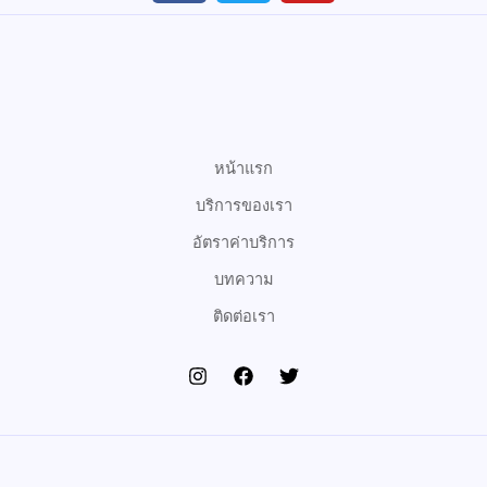
c
i
u
e
t
t
b
t
u
o
e
b
o
r
e
k
หน้าแรก
บริการของเรา
อัตราค่าบริการ
บทความ
ติดต่อเรา