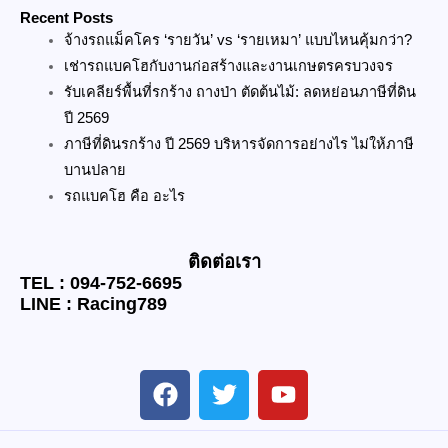
Recent Posts
จ้างรถแม็คโคร ‘รายวัน’ vs ‘รายเหมา’ แบบไหนคุ้มกว่า?
เช่ารถแบคโฮกับงานก่อสร้างและงานเกษตรครบวงจร
รับเคลียร์พื้นที่รกร้าง ถางป่า ตัดต้นไม้: ลดหย่อนภาษีที่ดิน
ปี 2569
ภาษีที่ดินรกร้าง ปี 2569 บริหารจัดการอย่างไร ไม่ให้ภาษี
บานปลาย
รถแบคโฮ คือ อะไร
ติดต่อเรา
TEL : 094-752-6695
LINE : Racing789
F
T
Y
a
w
o
c
i
u