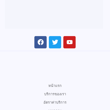
F
T
Y
a
w
o
c
i
u
e
t
t
b
t
u
o
e
b
o
r
e
k
หน้าแรก
บริการของเรา
อัตราค่าบริการ