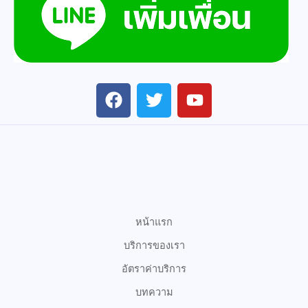
F
T
Y
a
w
o
c
i
u
e
t
t
b
t
u
o
e
b
o
r
e
k
หน้าแรก
บริการของเรา
อัตราค่าบริการ
บทความ