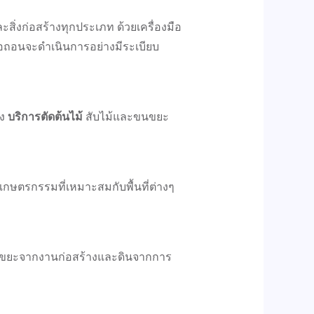
ิ่งก่อสร้างทุกประเภท ด้วยเครื่องมือ
้อถอนจะดำเนินการอย่างมีระเบียบ
้ง
บริการตัดต้นไม้
สับไม้และขนขยะ
เกษตรกรรมที่เหมาะสมกับพื้นที่ต่างๆ
บขยะจากงานก่อสร้างและดินจากการ