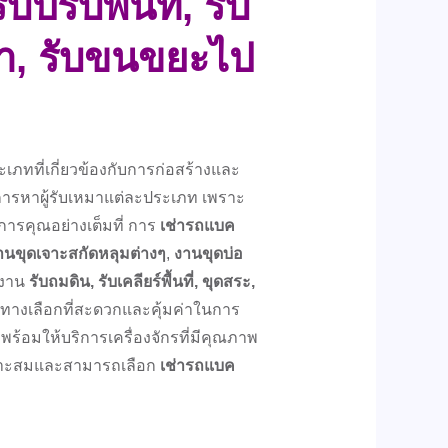
บปรับพื้นที่, รับ
นา, รับขนขยะไป
เภทที่เกี่ยวข้องกับการก่อสร้างและ
นการหาผู้รับเหมาแต่ละประเภท เพราะ
ิการคุณอย่างเต็มที่ การ
เช่ารถแบค
านขุดเจาะสกัดหลุมต่างๆ
,
งานขุดบ่อ
งาน
รับถมดิน, รับเคลียร์พื้นที่, ขุดสระ,
อทางเลือกที่สะดวกและคุ้มค่าในการ
้อมให้บริการเครื่องจักรที่มีคุณภาพ
หมาะสมและสามารถเลือก
เช่ารถแบค