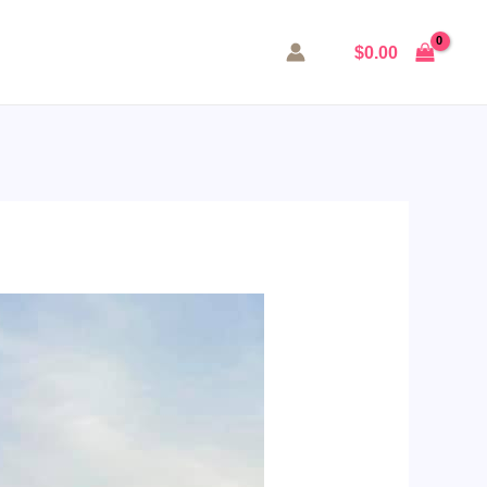
$
0.00