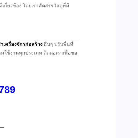
กี่ยวข้อง โดยเราคัดสรรวัสดุที่มี
่าเครื่องจักรก่อสร้าง
อื่นๆ ปรับพื้นที่
้อมใช้งานทุกประเภท ติดต่อเราเพื่อขอ
g789