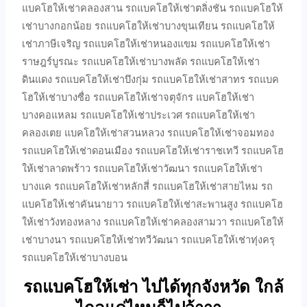
แบคโฮให้เช่าคลองสาน รถแบคโฮให้เช่าตลิ่งชัน รถแบคโฮให้
เช่าบางกอกน้อย รถแบคโฮให้เช่าบางขุนเทียน รถแบคโฮให้
เช่าภาษีเจริญ รถแบคโฮให้เช่าหนองแขม รถแบคโฮให้เช่า
ราษฎร์บูรณะ รถแบคโฮให้เช่าบางพลัด รถแบคโฮให้เช่า
ดินแดง รถแบคโฮให้เช่าบึงกุ่ม รถแบคโฮให้เช่าสาทร รถแบค
โฮให้เช่าบางซื่อ รถแบคโฮให้เช่าจตุจักร แบคโฮให้เช่า
บางคอแหลม รถแบคโฮให้เช่าประเวศ รถแบคโฮให้เช่า
คลองเตย แบคโฮให้เช่าสวนหลวง รถแบคโฮให้เช่าจอมทอง
รถแบคโฮให้เช่าดอนเมือง รถแบคโฮให้เช่าราชเทวี รถแบคโฮ
ให้เช่าลาดพร้าว รถแบคโฮให้เช่าวัฒนา รถแบคโฮให้เช่า
บางแค รถแบคโฮให้เช่าหลักสี่ รถแบคโฮให้เช่าสายไหม รถ
แบคโฮให้เช่าคันนายาว รถแบคโฮให้เช่าสะพานสูง รถแบคโฮ
ให้เช่าวังทองหลาง รถแบคโฮให้เช่าคลองสามวา รถแบคโฮให้
เช่าบางนา รถแบคโฮให้เช่าทวีวัฒนา รถแบคโฮให้เช่าทุ่งครุ
รถแบคโฮให้เช่าบางบอน
รถแบคโฮให้เช่า ไปได้ทุกจังหวัด ใกล้