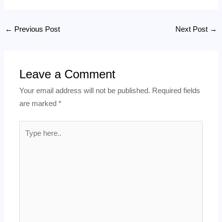
←
Previous Post
Next Post
→
Leave a Comment
Your email address will not be published.
Required fields
are marked
*
Type
here..