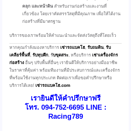
คลุก และหน้าดิน
สำหรับงานก่อสร้างและงานที่
เกี่ยวข้อง โดยเราคัดสรรวัสดุที่มีคุณภาพ เพื่อให้ได้งาน
ก่อสร้างที่มีมาตรฐาน
บริการของเราพร้อมให้คำแนะนำและจัดส่งวัสดุถึงที่โดยเร็ว
หากคุณกำลังมองหาบริการ
เช่ารถแบคโฮ
,
รับถมดิน
,
รับ
เคลียร์พื้นที่
,
รับทุบตึก
,
รั
บขุดสระ
, หรือบริการ
เช่าเครื่องจักร
ก่อสร้าง
อื่นๆ ปรับพื้นที่อื่นๆ เรายินดีให้บริการอย่างมืออาชีพ
ในราคาที่คุ้มค่า พร้อมทีมงานที่มีประสบการณ์และเครื่องจักร
ที่พร้อมใช้งานทุกประเภท ติดต่อเราเพื่อขอคำปรึกษาหรือ
บริการได้เลย!
เช่ารถแบคโฮ.com
เรายินดีให้คำปรึกษาฟรี
โทร. 094-752-6695 LINE :
Racing789