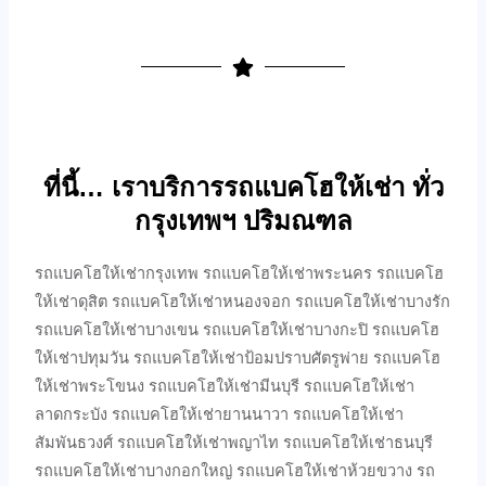
ที่นี้… เราบริการรถแบคโฮให้เช่า ทั่ว
กรุงเทพฯ ปริมณฑล
รถแบคโฮให้เช่ากรุงเทพ รถแบคโฮให้เช่าพระนคร รถแบคโฮ
ให้เช่าดุสิต รถแบคโฮให้เช่าหนองจอก รถแบคโฮให้เช่าบางรัก
รถแบคโฮให้เช่าบางเขน รถแบคโฮให้เช่าบางกะปิ รถแบคโฮ
ให้เช่าปทุมวัน รถแบคโฮให้เช่าป้อมปราบศัตรูพ่าย รถแบคโฮ
ให้เช่าพระโขนง รถแบคโฮให้เช่ามีนบุรี รถแบคโฮให้เช่า
ลาดกระบัง รถแบคโฮให้เช่ายานนาวา รถแบคโฮให้เช่า
สัมพันธวงศ์ รถแบคโฮให้เช่าพญาไท รถแบคโฮให้เช่าธนบุรี
รถแบคโฮให้เช่าบางกอกใหญ่ รถแบคโฮให้เช่าห้วยขวาง รถ