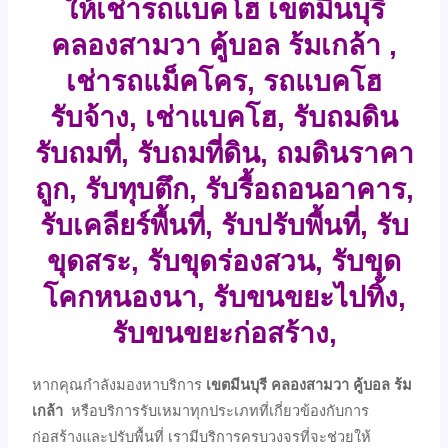
ให้เช่ารถแบคโฮ เขตมีนบุรี
คลองสามวา คู้บอล ร้มเกล้า ,
เช่ารถแม็คโคร, รถแบคโฮ
รับจ้าง, เช่าแบคโฮ, รับถมดิน
รับถมที่, รับถมที่ดิน, ถมดินราคา
ถูก, รับทุบตึก, รับรื้อถอนอาคาร,
รับเคลียร์พื้นที่, รับปรับพื้นที่, รับ
ขุดสระ, รับขุดร่องสวน, รับขุด
โคกหนองนา, รับขนขยะไปทิ้ง,
รับขนขยะก่อสร้าง,
หากคุณกำลังมองหาบริการ
เขตมีนบุรี คลองสามวา คู้บอล ร้ม
เกล้า
หรือบริการรับเหมาทุกประเภทที่เกี่ยวข้องกับการ
ก่อสร้างและปรับพื้นที่ เรามีบริการครบวงจรที่จะช่วยให้