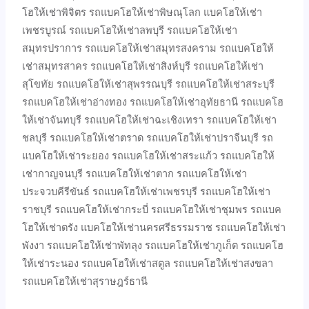
โฮให้เช่าพิจิตร รถแบคโฮให้เช่าพิษณุโลก แบคโฮให้เช่า
เพชรบูรณ์ รถแบคโฮให้เช่าลพบุรี รถแบคโฮให้เช่า
สมุทรปราการ รถแบคโฮให้เช่าสมุทรสงคราม รถแบคโฮให้
เช่าสมุทรสาคร รถแบคโฮให้เช่าสิงห์บุรี รถแบคโฮให้เช่า
สุโขทัย รถแบคโฮให้เช่าสุพรรณบุรี รถแบคโฮให้เช่าสระบุรี
รถแบคโฮให้เช่าอ่างทอง รถแบคโฮให้เช่าอุทัยธานี รถแบคโฮ
ให้เช่าจันทบุรี รถแบคโฮให้เช่าฉะเชิงเทรา รถแบคโฮให้เช่า
ชลบุรี รถแบคโฮให้เช่าตราด รถแบคโฮให้เช่าปราจีนบุรี รถ
แบคโฮให้เช่าระยอง รถแบคโฮให้เช่าสระแก้ว รถแบคโฮให้
เช่ากาญจนบุรี รถแบคโฮให้เช่าตาก รถแบคโฮให้เช่า
ประจวบคีรีขันธ์ รถแบคโฮให้เช่าเพชรบุรี รถแบคโฮให้เช่า
ราชบุรี รถแบคโฮให้เช่ากระบี่ รถแบคโฮให้เช่าชุมพร รถแบค
โฮให้เช่าตรัง แบคโฮให้เช่านครศรีธรรมราช รถแบคโฮให้เช่า
พังงา รถแบคโฮให้เช่าพัทลุง รถแบคโฮให้เช่าภูเก็ต รถแบคโฮ
ให้เช่าระนอง รถแบคโฮให้เช่าสตูล รถแบคโฮให้เช่าสงขลา
รถแบคโฮให้เช่าสุราษฎร์ธานี