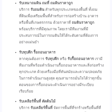
รับเหมาถมดิน ถมที่ ถมดินราคาถูก
บริการ
รับถมดิน
สำหรับทุกประเภทของพื้นที่ ทั้งถม
ที่ดินเพื่อเตรียมพื้นที่สำหรับการก่อสร้างบ้าน อาคาร
หรือพื้นที่เกษตรกรรม ด้วยราคาที่
ถมดินราคาถูก
พร้อมบริการที่มีคุณภาพ โดยเรามีทีมงานที่มี
ประสบการณ์ในการถมดินให้ได้ระดับตามที่ต้องการ
อย่างแม่นยำ
รับทุบตึก รื้อถอนอาคาร
หากคุณต้องการ
รับทุบตึก
หรือ
รับรื้อถอนอาคาร
เรามี
ทีมงานที่พร้อมดำเนินงานรื้อถอนอาคารและสิ่งก่อสร้าง
ทุกประเภท ด้วยเครื่องมือที่ทันสมัยและความปลอดภัย
ในการดำเนินงานสูงสุด คุณสามารถมั่นใจได้ว่าทุกขั้น
ตอนของการรื้อถอนจะดำเนินการอย่างมีระเบียบ
เรียบร้อย
รับเคลียร์พื้นที่ ตัดต้นไม้
บริการ
รับเคลียร์พื้นที่
จัดการพื้นที่ที่รกร้างหรือพื้นที่ที่