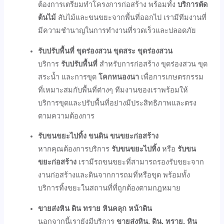
ต้องการเตรียมทำโครงการก่อสร้าง พร้อมทั้ง
บริการตัด
ต้นไม้
สับไม้และขนขยะจากพื้นที่ออกไป เรามีทีมงานที่
มีความชำนาญในการทำงานที่รวดเร็วและปลอดภัย
รับปรับพื้นที่ ขุดร่องสวน ขุดสระ ขุดร่องสวน
บริการ
รับปรับพื้นที่
สำหรับการก่อสร้าง ขุดร่องสวน ขุด
สระน้ำ และการขุด
โคกหนองนา
เพื่อการเกษตรกรรม
ที่เหมาะสมกับพื้นที่ต่างๆ ทีมงานของเราพร้อมให้
บริการขุดและปรับพื้นที่อย่างมีประสิทธิภาพและตรง
ตามความต้องการ
รับขนขยะไปทิ้ง ขนดิน ขนขยะก่อสร้าง
หากคุณต้องการบริการ
รับขนขยะไปทิ้ง
หรือ
รับขน
ขยะก่อสร้าง
เรามีรถขนขยะที่สามารถรองรับขยะจาก
งานก่อสร้างและดินจากการถมที่หรือขุด พร้อมทั้ง
บริการทิ้งขยะในสถานที่ที่ถูกต้องตามกฎหมาย
ขายส่งหิน ดิน ทราย หินคลุก หน้าดิน
นอกจากนี้เรายังมีบริการ
ขายส่งหิน, ดิน, ทราย, หิน