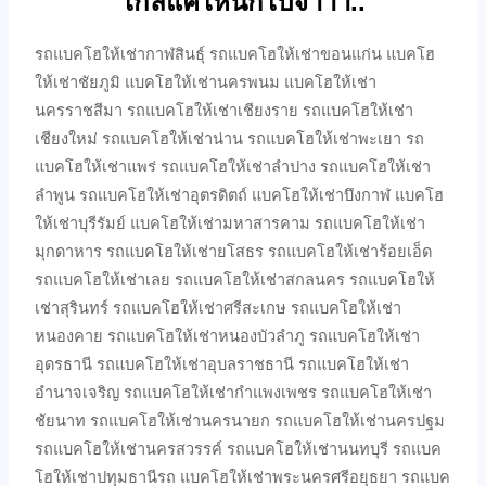
ไกลแค่ไหนก็ไปจ้าาา..
รถแบคโฮให้เช่ากาฬสินธุ์ รถแบคโฮให้เช่าขอนแก่น แบคโฮ
ให้เช่าชัยภูมิ แบคโฮให้เช่านครพนม แบคโฮให้เช่า
นครราชสีมา รถแบคโฮให้เช่าเชียงราย รถแบคโฮให้เช่า
เชียงใหม่ รถแบคโฮให้เช่าน่าน รถแบคโฮให้เช่าพะเยา รถ
แบคโฮให้เช่าแพร่ รถแบคโฮให้เช่าลำปาง รถแบคโฮให้เช่า
ลำพูน รถแบคโฮให้เช่าอุตรดิตถ์ แบคโฮให้เช่าบึงกาฬ แบคโฮ
ให้เช่าบุรีรัมย์ แบคโฮให้เช่ามหาสารคาม รถแบคโฮให้เช่า
มุกดาหาร รถแบคโฮให้เช่ายโสธร รถแบคโฮให้เช่าร้อยเอ็ด
รถแบคโฮให้เช่าเลย รถแบคโฮให้เช่าสกลนคร รถแบคโฮให้
เช่าสุรินทร์ รถแบคโฮให้เช่าศรีสะเกษ รถแบคโฮให้เช่า
หนองคาย รถแบคโฮให้เช่าหนองบัวลำภู รถแบคโฮให้เช่า
อุดรธานี รถแบคโฮให้เช่าอุบลราชธานี รถแบคโฮให้เช่า
อำนาจเจริญ รถแบคโฮให้เช่ากำแพงเพชร รถแบคโฮให้เช่า
ชัยนาท รถแบคโฮให้เช่านครนายก รถแบคโฮให้เช่านครปฐม
รถแบคโฮให้เช่านครสวรรค์ รถแบคโฮให้เช่านนทบุรี รถแบค
โฮให้เช่าปทุมธานีรถ แบคโฮให้เช่าพระนครศรีอยุธยา รถแบค