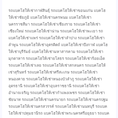
รถแบคโฮให้เช่ากาฬสินธุ์ รถแบคโฮให้เช่าขอนแก่น แบคโฮ
ให้เช่าชัยภูมิ แบคโฮให้เช่านครพนม แบคโฮให้เช่า
นครราชสีมา รถแบคโฮให้เช่าเชียงราย รถแบคโฮให้เช่า
เชียงใหม่ รถแบคโฮให้เช่าน่าน รถแบคโฮให้เช่าพะเยา รถ
แบคโฮให้เช่าแพร่ รถแบคโฮให้เช่าลำปาง รถแบคโฮให้เช่า
ลำพูน รถแบคโฮให้เช่าอุตรดิตถ์ แบคโฮให้เช่าบึงกาฬ แบคโฮ
ให้เช่าบุรีรัมย์ แบคโฮให้เช่ามหาสารคาม รถแบคโฮให้เช่า
มุกดาหาร รถแบคโฮให้เช่ายโสธร รถแบคโฮให้เช่าร้อยเอ็ด
รถแบคโฮให้เช่าเลย รถแบคโฮให้เช่าสกลนคร รถแบคโฮให้
เช่าสุรินทร์ รถแบคโฮให้เช่าศรีสะเกษ รถแบคโฮให้เช่า
หนองคาย รถแบคโฮให้เช่าหนองบัวลำภู รถแบคโฮให้เช่า
อุดรธานี รถแบคโฮให้เช่าอุบลราชธานี รถแบคโฮให้เช่า
อำนาจเจริญ รถแบคโฮให้เช่ากำแพงเพชร รถแบคโฮให้เช่า
ชัยนาท รถแบคโฮให้เช่านครนายก รถแบคโฮให้เช่านครปฐม
รถแบคโฮให้เช่านครสวรรค์ รถแบคโฮให้เช่านนทบุรี รถแบค
โฮให้เช่าปทุมธานีรถ แบคโฮให้เช่าพระนครศรีอยุธยา รถแบค