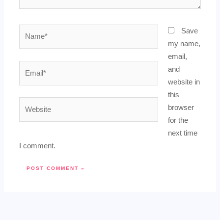
Name*
Save
my name,
email,
Email*
and
website in
this
Website
browser
for the
next time
I comment.