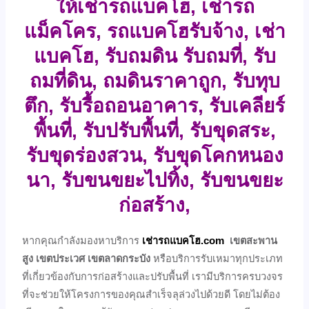
ให้เช่ารถแบคโฮ, เช่ารถ
แม็คโคร, รถแบคโฮรับจ้าง, เช่า
แบคโฮ, รับถมดิน รับถมที่, รับ
ถมที่ดิน, ถมดินราคาถูก, รับทุบ
ตึก, รับรื้อถอนอาคาร, รับเคลียร์
พื้นที่, รับปรับพื้นที่, รับขุดสระ,
รับขุดร่องสวน, รับขุดโคกหนอง
นา, รับขนขยะไปทิ้ง, รับขนขยะ
ก่อสร้าง,
หากคุณกำลังมองหาบริการ
เช่ารถแบคโฮ.com
เขตสะพาน
สูง เขตประเวศ เขตลาดกระบัง
หรือบริการรับเหมาทุกประเภท
ที่เกี่ยวข้องกับการก่อสร้างและปรับพื้นที่ เรามีบริการครบวงจร
ที่จะช่วยให้โครงการของคุณสำเร็จลุล่วงไปด้วยดี โดยไม่ต้อง