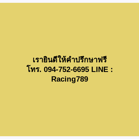
เรายินดีให้คำปรึกษาฟรี
โทร. 094-752-6695 LINE :
Racing789