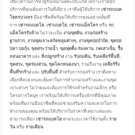
เสียเวลาในการหาผู้รับเหมาแต่ละประเภท เพราะเรามีทุก
บริการที่คุณต้องการในที่เดียว! เราคือผู้ให้บริการ
เช่ารถแบค
โฮครบวงจร
มืออาชีพที่พร้อมให้บริการคุณอย่างเต็มที่
การ
เช่ารถแบคโฮ
,
เช่าแบคโฮ
,
เช่ารถแม็คโคร
หรือ
รถ
แม็คโครรับจ้าง
ไม่ว่าจะเป็น
งานขุดดิน
,
งานก่อสร้าง
ฐานราก
,
งานขุดเจาะสกัดหลุมต่างๆ
,
งานขุดบ่อบำบัด
,
ขุดบ่อ
ปลา บ่อกุ้ง
,
ขุดสระว่ายน้ำ
,
ขุดฟุตติ้ง-ร่องคาน
,
กดเสาเข็ม
,
รื้อ
ถอนอาคาร
และ
สิ่งปลูกสร้าง
งาน
รับถมดิน, รับเคลียร์พื้นที่,
ขุดสระ, ขุดร่องสวน, ขุดโคกหนองนา,
รวมถึงงาน
เคลียร์ริ่ง
พื้นที่รกร้าง
และ
ปรับพื้นที่
สำหรับการก่อสร้าง เราคือทาง
เลือกที่สะดวกและคุ้มค่าในการทำงานก่อสร้างและงานขุด
เจาะต่างๆ ไม่ว่าคุณจะต้องการใช้รถสำหรับงานเล็กๆ หรือ
โครงการใหญ่ๆ เราพร้อมให้บริการเครื่องจักรที่มีคุณภาพ
พร้อมทีมงานมืออาชีพที่คอยช่วยเสริมความสะดวกในการ
ทำงานของคุณ พร้อมให้บริการในราคาที่เหมาะสมและ
สามารถเลือก
เช่ารถแบคโฮ
ตามระยะเวลาใช้งานทั้ง
ราย
วัน
หรือ
รายเดือน
.