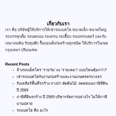
เกี่ยวกับเรา
เรา คือ บริษัทผู้ให้บริการให้เช่ารถแบคโฮ ขนาดเล็ก-ขนาดใหญ่
รถบรรทุกดั้ม รถบดถนน รถเครน รถเฮี๊ยบ รถแทรกเตอร์ และรับ
เหมาถมดิน รับทุบตึก รื้อถอนสิ่งก่อสร้างทุกชนิด ให้บริการในเขต
กรุงเทพฯ ปริมณฑล
Recent Posts
จ้างรถแม็คโคร ‘รายวัน’ vs ‘รายเหมา’ แบบไหนคุ้มกว่า?
เช่ารถแบคโฮกับงานก่อสร้างและงานเกษตรครบวงจร
รับเคลียร์พื้นที่รกร้าง ถางป่า ตัดต้นไม้: ลดหย่อนภาษีที่ดิน
ปี 2569
ภาษีที่ดินรกร้าง ปี 2569 บริหารจัดการอย่างไร ไม่ให้ภาษี
บานปลาย
รถแบคโฮ คือ อะไร