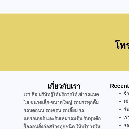
โทร
เกี่ยวกับเรา
Recent
จ้
เรา คือ บริษัทผู้ให้บริการให้เช่ารถแบค
เช
โฮ ขนาดเล็ก-ขนาดใหญ่ รถบรรทุกดั้ม
รั
รถบดถนน รถเครน รถเฮี๊ยบ รถ
ภา
แทรกเตอร์ และรับเหมาถมดิน รับทุบตึก
รถ
รื้อถอนสิ่งก่อสร้างทุกชนิด ให้บริการใน