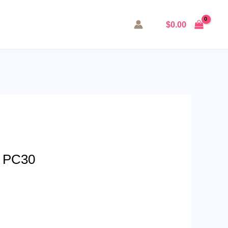
$
0.00
า PC30