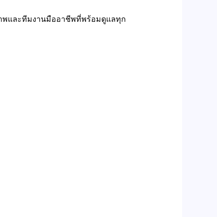
พและทีมงานมืออาชีพที่พร้อมดูแลทุก