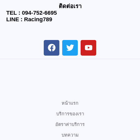
ติดต่อเรา
TEL : 094-752-6695
LINE : Racing789
F
T
Y
a
w
o
c
i
u
e
t
t
b
t
u
o
e
b
o
r
e
k
หน้าแรก
บริการของเรา
อัตราค่าบริการ
บทความ