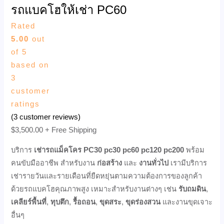
รถแบคโฮให้เช่า PC60
Rated
5.00
out
of 5
based on
3
customer
ratings
(
3
customer reviews)
$
3,500.00
+ Free Shipping
บริการ
เช่ารถแม็คโคร PC30 pc30 pc60 pc120 pc200
พร้อม
คนขับมืออาชีพ สำหรับงาน
ก่อสร้าง
และ
งานทั่วไป
เรามีบริการ
เช่ารายวันและรายเดือนที่ยืดหยุ่นตามความต้องการของลูกค้า
ด้วยรถแบคโฮคุณภาพสูง เหมาะสำหรับงานต่างๆ เช่น
รับถมดิน
,
เคลียร์พื้นที่
,
ทุบตึก
,
รื้อถอน
,
ขุดสระ
,
ขุดร่องสวน
และงานขุดเจาะ
อื่นๆ