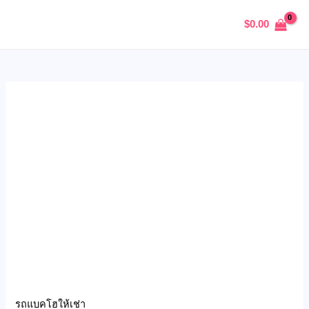
Skip
รถ
MAIN
$
0.00
to
แบค
MENU
content
โฮ
ให้
เช่า
PC60
U
quantity
GLE
รถแบคโฮให้เช่า