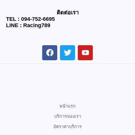
ติดต่อเรา
TEL : 094-752-6695
LINE : Racing789
F
T
Y
a
w
o
c
i
u
e
t
t
b
t
u
o
e
b
o
r
e
k
หน้าแรก
บริการของเรา
อัตราค่าบริการ