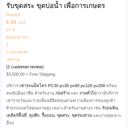
รับขุดสระ ขุดบ่อน้ำ เพื่อการเกษตร
Rated
5.00
out
of 5
based on
1
customer
rating
(
1
customer review)
$
3,500.00
+ Free Shipping
บริการ
เช่ารถแม็คโคร PC30 pc30 pc60 pc120 pc200
พร้อม
คนขับมืออาชีพ สำหรับงาน
ก่อสร้าง
และ
งานทั่วไป
เรามีบริการ
เช่ารายวันและรายเดือนที่ยืดหยุ่นตามความต้องการของลูกค้า
ด้วยรถแบคโฮคุณภาพสูง เหมาะสำหรับงานต่างๆ เช่น
รับถมดิน
,
เคลียร์พื้นที่
,
ทุบตึก
,
รื้อถอน
,
ขุดสระ
,
ขุดร่องสวน
และงานขุดเจาะ
อื่นๆ