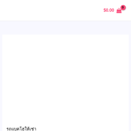
Skip
รับ
MAIN
$
0.00
to
ขุด
MENU
content
สระ
ขุด
บ่อน้ำ
เพื่อ
U
การเกษตร
quantity
GLE
รถแบคโฮให้เช่า