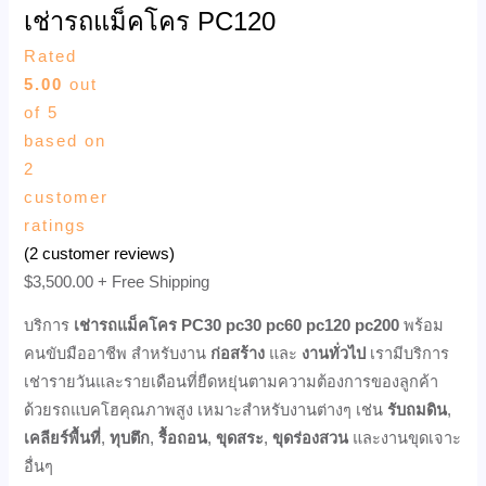
เช่ารถแม็คโคร PC120
Rated
5.00
out
of 5
based on
2
customer
ratings
(
2
customer reviews)
$
3,500.00
+ Free Shipping
บริการ
เช่ารถแม็คโคร PC30 pc30 pc60 pc120 pc200
พร้อม
คนขับมืออาชีพ สำหรับงาน
ก่อสร้าง
และ
งานทั่วไป
เรามีบริการ
เช่ารายวันและรายเดือนที่ยืดหยุ่นตามความต้องการของลูกค้า
ด้วยรถแบคโฮคุณภาพสูง เหมาะสำหรับงานต่างๆ เช่น
รับถมดิน
,
เคลียร์พื้นที่
,
ทุบตึก
,
รื้อถอน
,
ขุดสระ
,
ขุดร่องสวน
และงานขุดเจาะ
อื่นๆ