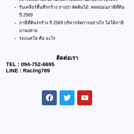
รับเคลียร์พื้นที่รกร้าง ถางป่า ตัดต้นไม้: ลดหย่อนภาษีที่ดิน
ปี 2569
ภาษีที่ดินรกร้าง ปี 2569 บริหารจัดการอย่างไร ไม่ให้ภาษี
บานปลาย
รถแบคโฮ คือ อะไร
ติดต่อเรา
TEL : 094-752-6695
LINE : Racing789
F
T
Y
a
w
o
c
i
u
e
t
t
b
t
u
o
e
b