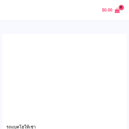
Skip
เช่า
MAIN
$
0.00
to
รถ
MENU
content
แม็คโคร
PC120
quantity
U
GLE
รถแบคโฮให้เช่า